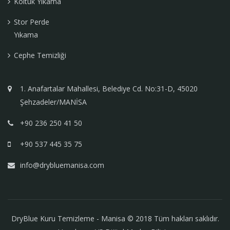
Koltuk Yıkama
Stor Perde
Yıkama
Cephe Temizliği
1. Anafartalar Mahallesi, Belediye Cd. No:31-D, 45020
Şehzadeler/MANİSA
+90 236 250 41 50
+90 537 445 35 75
info@drybluemanisa.com
DryBlue Kuru Temizleme - Manisa © 2018 Tüm hakları saklıdır.